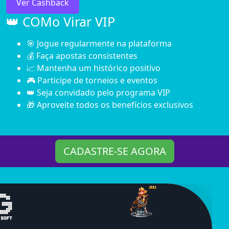
Ver Cashback
👑 COMo Virar VIP
🎯 Jogue regularmente na plataforma
💰 Faça apostas consistentes
📈 Mantenha um histórico positivo
🎮 Participe de torneios e eventos
👑 Seja convidado pelo programa VIP
🎁 Aproveite todos os benefícios exclusivos
CADASTRE-SE AGORA