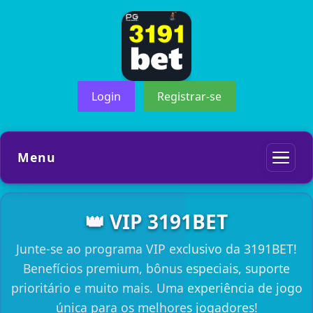
Login
Registrar-se
Menu
👑 VIP 3191BET
Junte-se ao programa VIP exclusivo da 3191BET!
Benefícios premium, bônus especiais, suporte
prioritário e muito mais. Uma experiência de jogo
única para os melhores jogadores!