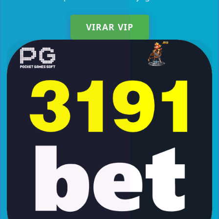
VIRAR VIP