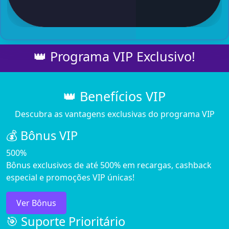
👑 Programa VIP Exclusivo!
👑 Benefícios VIP
Descubra as vantagens exclusivas do programa VIP
💰 Bônus VIP
500%
Bônus exclusivos de até 500% em recargas, cashback
especial e promoções VIP únicas!
Ver Bônus
🎯 Suporte Prioritário