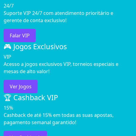
24/7
Suporte VIP 24/7 com atendimento prioritário e
gerente de conta exclusivo!
Falar VIP
🎮 Jogos Exclusivos
VIP
Acesso a jogos exclusivos VIP, torneios especiais e
mesas de alto valor!
Ver Jogos
🏆 Cashback VIP
15%
Cashback de até 15% em todas as suas apostas,
pagamento semanal garantido!