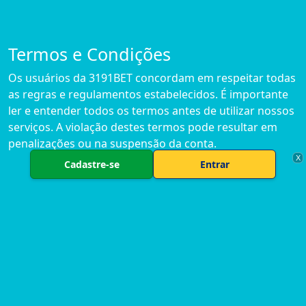
Termos e Condições
Os usuários da 3191BET concordam em respeitar todas
as regras e regulamentos estabelecidos. É importante
ler e entender todos os termos antes de utilizar nossos
serviços. A violação destes termos pode resultar em
penalizações ou na suspensão da conta.
X
Cadastre-se
Entrar