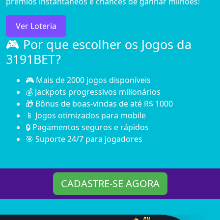
prêmios instantâneos e chances de ganhar milhões!
Ver Loteria
🎮 Por que escolher os Jogos da
3191BET?
🎮 Mais de 2000 jogos disponíveis
💰 Jackpots progressivos milionários
🎁 Bônus de boas-vindas de até R$ 1000
📱 Jogos otimizados para mobile
🔒 Pagamentos seguros e rápidos
🎯 Suporte 24/7 para jogadores
CADASTRE-SE AGORA