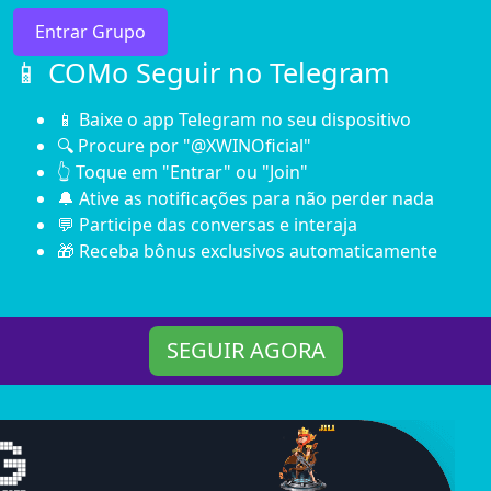
Entrar Grupo
📱 COMo Seguir no Telegram
📱 Baixe o app Telegram no seu dispositivo
🔍 Procure por "@XWINOficial"
👆 Toque em "Entrar" ou "Join"
🔔 Ative as notificações para não perder nada
💬 Participe das conversas e interaja
🎁 Receba bônus exclusivos automaticamente
SEGUIR AGORA