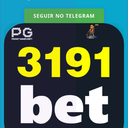
SEGUIR NO TELEGRAM